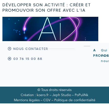
DÉVELOPPER SON ACTIVITÉ : CRÉER ET
PROMOUVOIR SON OFFRE AVEC L’IA
NOUS CONTACTER
A
Qui
PROPO
som
03 76 15 00 88
nou
© Tous droits réservés
Création :
koero.fr
–
Jeph Studio –
PoPuliNk
Mentions légales
–
CGV
–
Politique de confidentialité