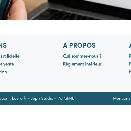
NS
A PROPOS
rtificielle
Qui sommes-nous ?
R
t vente
Règlement intérieur
tion
N
ation :
koero.fr
–
Jeph Studio –
PoPuliNk
Mentions 