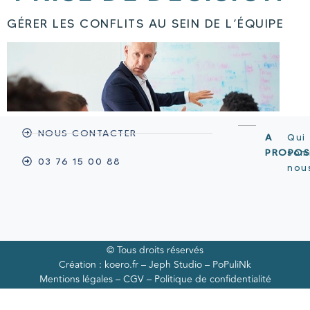
GÉRER LES CONFLITS AU SEIN DE L’ÉQUIPE
NOUS CONTACTER
A
Qui
PROPO
som
03 76 15 00 88
nou
© Tous droits réservés
Création :
koero.fr
–
Jeph Studio –
PoPuliNk
Mentions légales
–
CGV
–
Politique de confidentialité