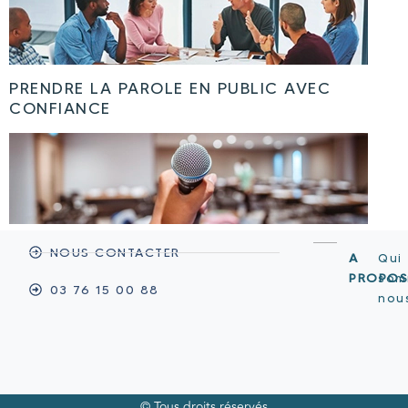
PRENDRE LA PAROLE EN PUBLIC AVEC
CONFIANCE
NOUS CONTACTER
A
Qui
PROPO
som
03 76 15 00 88
nou
© Tous droits réservés