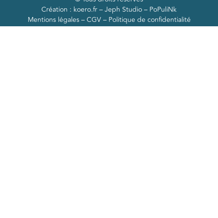
Création :
koero.fr
–
Jeph Studio –
PoPuliNk
Mentions légales
–
CGV
–
Politique de confidentialité